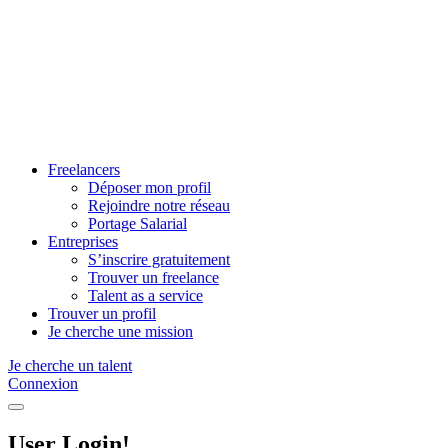
Skip
to
content
Freelancers
Déposer mon profil
Rejoindre notre réseau
Portage Salarial
Entreprises
S’inscrire gratuitement
Trouver un freelance
Talent as a service
Trouver un profil
Je cherche une mission
Je cherche un talent
Connexion
User Login!