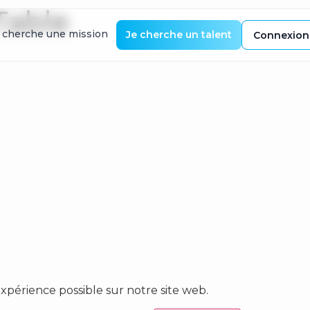
Table
 cherche une mission
Je cherche un talent
Connexion
expérience possible sur notre site web.